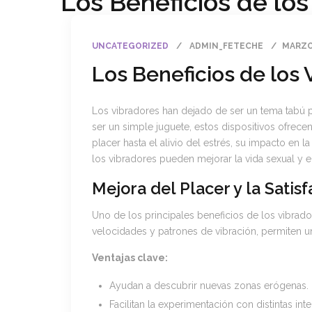
Los Beneficios de los
UNCATEGORIZED
ADMIN_FETECHE
MARZO 
Los Beneficios de los 
Los vibradores han dejado de ser un tema tabú p
ser un simple juguete, estos dispositivos ofrec
placer hasta el alivio del estrés, su impacto en 
los vibradores pueden mejorar la vida sexual y el
Mejora del Placer y la Satis
Uno de los principales beneficios de los vibrador
velocidades y patrones de vibración, permiten un
Ventajas clave:
Ayudan a descubrir nuevas zonas erógenas.
Facilitan la experimentación con distintas int